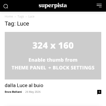
Home
Tags
Luce
Tag: Luce
dalla Luce al buio
Enzo Bollani
-
26 May 2026
0