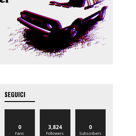
SEGUICI
0
3,824
0
Fans
Followers
Subscribers